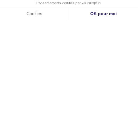
La luxation de l’épaule intervient le plus souvent chez des
patients sportifs, à l’occasion de la...
lire plus
Spécialités du Docteur Schlur